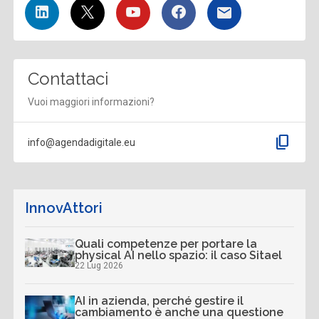
Contattaci
Vuoi maggiori informazioni?
content_copy
info@agendadigitale.eu
InnovAttori
Quali competenze per portare la
physical AI nello spazio: il caso Sitael
22 Lug 2026
AI in azienda, perché gestire il
cambiamento è anche una questione