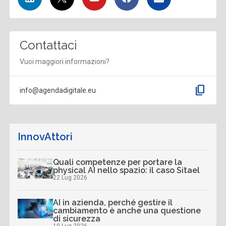
Contattaci
Vuoi maggiori informazioni?
content_copy
info@agendadigitale.eu
InnovAttori
Quali competenze per portare la
physical AI nello spazio: il caso Sitael
22 Lug 2026
AI in azienda, perché gestire il
cambiamento è anche una questione
di sicurezza
10 Lug 2026