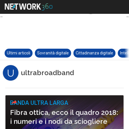
Ultimi articoli
Sovranità digitale
Cittadinanza digitale
Intel
U
ultrabroadband
BANDA ULTRA LARGA
Fibra ottica, ecco il quadro 2018:
i numeri e i nodi da sciogliere