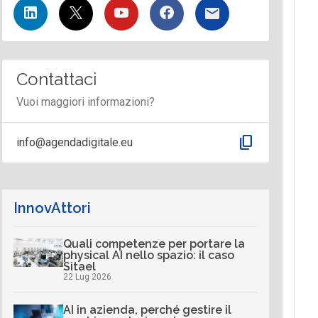
Contattaci
Vuoi maggiori informazioni?
content_copy
info@agendadigitale.eu
InnovAttori
Quali competenze per portare la
physical AI nello spazio: il caso
Sitael
22 Lug 2026
AI in azienda, perché gestire il