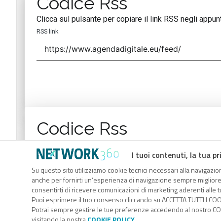
Codice Rss
Clicca sul pulsante per copiare il link RSS negli appunt
RSS link
Codice Rss
Clicca sul pulsante per copiare il link RSS negli appunt
I tuoi contenuti, la tua pr
RSS link
Su questo sito utilizziamo cookie tecnici necessari alla navigazion
anche per fornirti un’esperienza di navigazione sempre migliore, p
consentirti di ricevere comunicazioni di marketing aderenti alle tu
Puoi esprimere il tuo consenso cliccando su ACCETTA TUTTI I COO
Potrai sempre gestire le tue preferenze accedendo al nostro COO
visitando la nostra
COOKIE POLICY
.