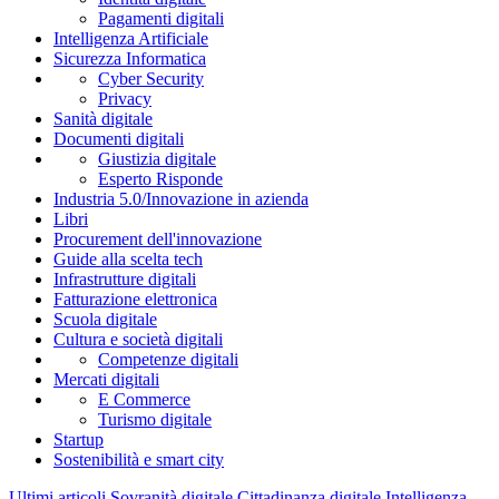
Pagamenti digitali
Intelligenza Artificiale
Sicurezza Informatica
Cyber Security
Privacy
Sanità digitale
Documenti digitali
Giustizia digitale
Esperto Risponde
Industria 5.0/Innovazione in azienda
Libri
Procurement dell'innovazione
Guide alla scelta tech
Infrastrutture digitali
Fatturazione elettronica
Scuola digitale
Cultura e società digitali
Competenze digitali
Mercati digitali
E Commerce
Turismo digitale
Startup
Sostenibilità e smart city
Ultimi articoli
Sovranità digitale
Cittadinanza digitale
Intelligenza