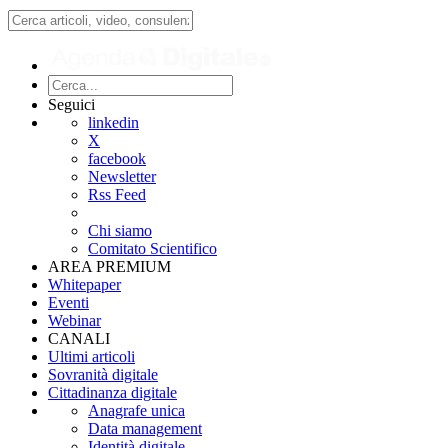
Seguici
linkedin
X
facebook
Newsletter
Rss Feed
Chi siamo
Comitato Scientifico
AREA PREMIUM
Whitepaper
Eventi
Webinar
CANALI
Ultimi articoli
Sovranità digitale
Cittadinanza digitale
Anagrafe unica
Data management
Identità digitale