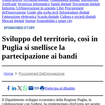
Artificiale
Sicurezza Informatica
Sanità digitale
Documenti digitali
Industria 5.0/Innovazione in azienda
Libri
Procurement
dell'innovazione
Guide alla scelta tech
Infrastrutture digitali
Fatturazione elettronica
Scuola digitale
Cultura e società digitali
Mercati digitali
Startup
Sostenibilità e smart city
SPONSORED STORY
Sviluppo del territorio, così in
Puglia si snellisce la
partecipazione ai bandi
Home
Procurement Dell'innovazione
Partecipa al dibattito
Il Dipartimento sviluppo economico della Regione Puglia, in
collaborazione con Anthesi, ha implementato elixForms per gestire