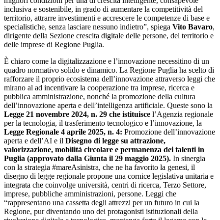
migliori condizioni per una di crescita intelligente, consapevole
inclusiva e sostenibile, in grado di aumentare la competitività del
territorio, attrarre investimenti e accrescere le competenze di base e
specialistiche, senza lasciare nessuno indietro”, spiega
Vito Bavaro
,
dirigente della Sezione crescita digitale delle persone, del territorio e
delle imprese di Regione Puglia.
È chiaro come la digitalizzazione e l’innovazione necessitino di un
quadro normativo solido e dinamico. La Regione Puglia ha scelto di
rafforzare il proprio ecosistema dell’innovazione attraverso leggi che
mirano al ad incentivare la cooperazione tra imprese, ricerca e
pubblica amministrazione, nonché la promozione della cultura
dell’innovazione aperta e dell’intelligenza artificiale. Queste sono la
Legge 21 novembre 2024, n. 29 che istituisce
l’Agenzia regionale
per la tecnologia, il trasferimento tecnologico e l’innovazione, la
Legge Regionale 4 aprile 2025, n. 4:
Promozione dell’innovazione
aperta e dell’AI e il
Disegno di legge su attrazione,
valorizzazione, mobilità circolare e permanenza dei talenti in
Puglia (approvato dalla Giunta il 29 maggio 2025).
In sinergia
con la strategia #mareAsinistra, che ne ha favorito la genesi, il
disegno di legge regionale propone una cornice legislativa unitaria e
integrata che coinvolge università, centri di ricerca, Terzo Settore,
imprese, pubbliche amministrazioni, persone. Leggi che
“rappresentano una cassetta degli attrezzi per un futuro in cui la
Regione, pur diventando uno dei protagonisti istituzionali della