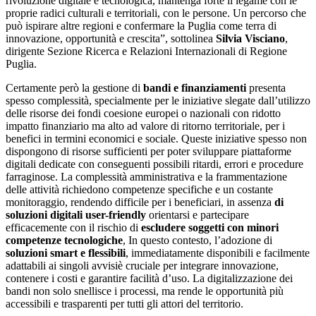
rivoluzione digitale e tecnologica, mantenga forte il legame con le
proprie radici culturali e territoriali, con le persone. Un percorso che
può ispirare altre regioni e confermare la Puglia come terra di
innovazione, opportunità e crescita”, sottolinea
Silvia Visciano
,
dirigente Sezione Ricerca e Relazioni Internazionali di Regione
Puglia.
Certamente però la gestione di
bandi e finanziamenti
presenta
spesso complessità, specialmente per le iniziative slegate dall’utilizzo
delle risorse dei fondi coesione europei o nazionali con ridotto
impatto finanziario ma alto ad valore di ritorno territoriale, per i
benefici in termini economici e sociale. Queste iniziative spesso non
dispongono di risorse sufficienti per poter sviluppare piattaforme
digitali dedicate con conseguenti possibili ritardi, errori e procedure
farraginose. La complessità amministrativa e la frammentazione
delle attività richiedono competenze specifiche e un costante
monitoraggio, rendendo difficile per i beneficiari, in assenza
di
soluzioni digitali user-friendly
orientarsi e partecipare
efficacemente con il rischio di
escludere soggetti con minori
competenze tecnologiche
, In questo contesto, l’adozione di
soluzioni smart e flessibili
, immediatamente disponibili e facilmente
adattabili ai singoli avvisiè cruciale per integrare innovazione,
contenere i costi e garantire facilità d’uso. La digitalizzazione dei
bandi non solo snellisce i processi, ma rende le opportunità più
accessibili e trasparenti per tutti gli attori del territorio.