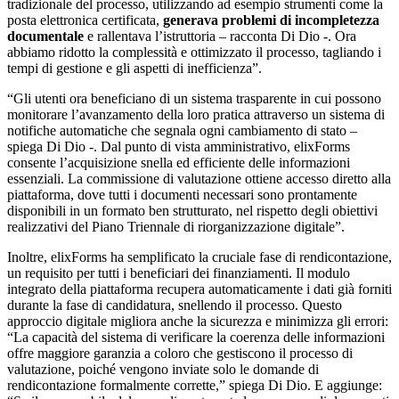
tradizionale del processo, utilizzando ad esempio strumenti come la
posta elettronica certificata,
generava problemi di incompletezza
documentale
e rallentava l’istruttoria – racconta Di Dio -. Ora
abbiamo ridotto la complessità e ottimizzato il processo, tagliando i
tempi di gestione e gli aspetti di inefficienza”.
“Gli utenti ora beneficiano di un sistema trasparente in cui possono
monitorare l’avanzamento della loro pratica attraverso un sistema di
notifiche automatiche che segnala ogni cambiamento di stato –
spiega Di Dio -. Dal punto di vista amministrativo, elixForms
consente l’acquisizione snella ed efficiente delle informazioni
essenziali. La commissione di valutazione ottiene accesso diretto alla
piattaforma, dove tutti i documenti necessari sono prontamente
disponibili in un formato ben strutturato, nel rispetto degli obiettivi
realizzativi del Piano Triennale di riorganizzazione digitale”.
Inoltre, elixForms ha semplificato la cruciale fase di rendicontazione,
un requisito per tutti i beneficiari dei finanziamenti. Il modulo
integrato della piattaforma recupera automaticamente i dati già forniti
durante la fase di candidatura, snellendo il processo. Questo
approccio digitale migliora anche la sicurezza e minimizza gli errori:
“La capacità del sistema di verificare la coerenza delle informazioni
offre maggiore garanzia a coloro che gestiscono il processo di
valutazione, poiché vengono inviate solo le domande di
rendicontazione formalmente corrette,” spiega Di Dio. E aggiunge: