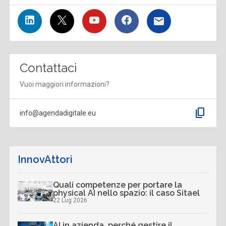
Contattaci
Vuoi maggiori informazioni?
content_copy
info@agendadigitale.eu
InnovAttori
Quali competenze per portare la
physical AI nello spazio: il caso Sitael
22 Lug 2026
AI in azienda, perché gestire il