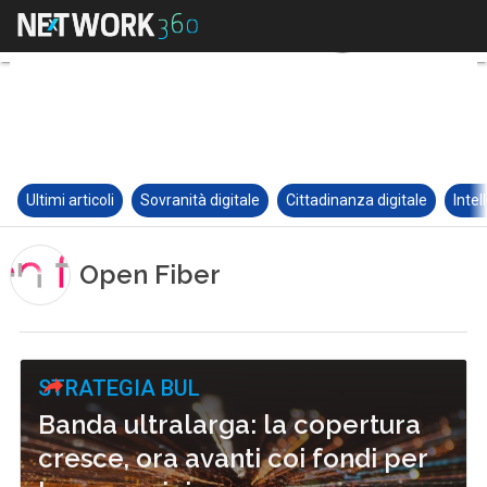
Ultimi articoli
Sovranità digitale
Cittadinanza digitale
Intel
Open Fiber
STRATEGIA BUL
Banda ultralarga: la copertura
cresce, ora avanti coi fondi per