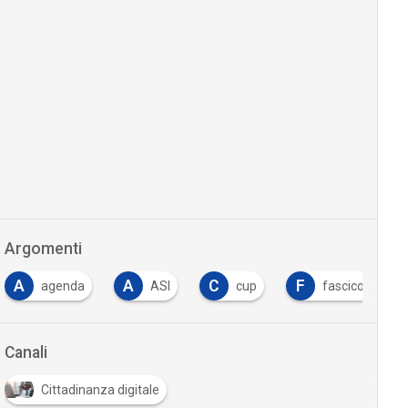
Argomenti
A
A
C
F
agenda
ASl
cup
fascicolo sanit
Canali
Cittadinanza digitale