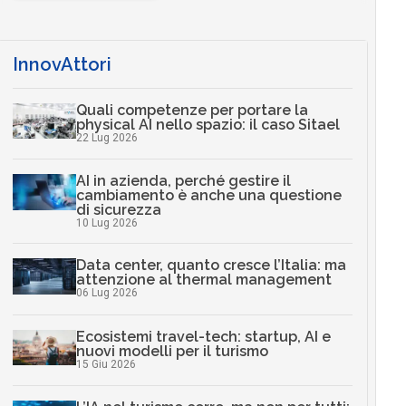
InnovAttori
Quali competenze per portare la
physical AI nello spazio: il caso Sitael
22 Lug 2026
AI in azienda, perché gestire il
cambiamento è anche una questione
di sicurezza
10 Lug 2026
Data center, quanto cresce l’Italia: ma
attenzione al thermal management
06 Lug 2026
Ecosistemi travel-tech: startup, AI e
nuovi modelli per il turismo
15 Giu 2026