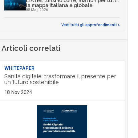
L’IA nel turismo corre, ma non per tutti:
la mappa italiana e globale
08 Mag 2026
Vedi tutti gli approfondimenti >
Articoli correlati
WHITEPAPER
Sanità digitale: trasformare il presente per
un futuro sostenibile
18 Nov 2024