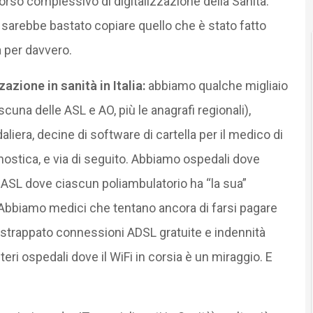
orso complessivo di digitalizzazione della Sanità.
sarebbe bastato copiare quello che è stato fatto
a per davvero.
azione in sanità in Italia:
abbiamo qualche migliaio
ascuna delle ASL e AO, più le anagrafi regionali),
aliera, decine di software di cartella per il medico di
agnostica, e via di seguito. Abbiamo ospedali dove
a; ASL dove ciascun poliambulatorio ha “la sua”
 Abbiamo medici che tentano ancora di farsi pagare
 strappato connessioni ADSL gratuite e indennità
teri ospedali dove il WiFi in corsia è un miraggio. E