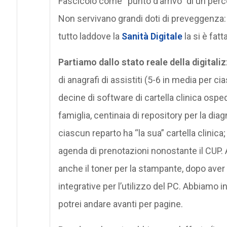
Fascicolo come “punto d’arrivo” di un perc
Non servivano grandi doti di preveggenza: 
tutto laddove la
Sanità Digitale
la si è fatt
Partiamo dallo stato reale della digitalizz
di anagrafi di assistiti (5-6 in media per ci
decine di software di cartella clinica osped
famiglia, centinaia di repository per la di
ciascun reparto ha “la sua” cartella clinic
agenda di prenotazioni nonostante il CUP.
anche il toner per la stampante, dopo aver
integrative per l’utilizzo del PC. Abbiamo in
potrei andare avanti per pagine.