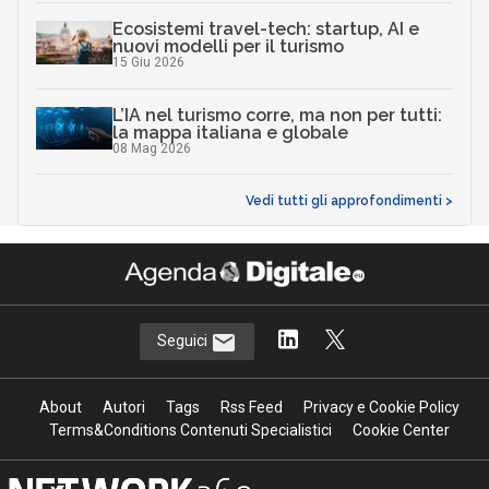
Ecosistemi travel-tech: startup, AI e
nuovi modelli per il turismo
15 Giu 2026
L’IA nel turismo corre, ma non per tutti:
la mappa italiana e globale
08 Mag 2026
Vedi tutti gli approfondimenti >
Seguici
About
Autori
Tags
Rss Feed
Privacy e Cookie Policy
Terms&Conditions Contenuti Specialistici
Cookie Center