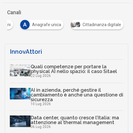
Canali
A
entini
Anagrafe unica
Cittadinanza digitale
InnovAttori
Quali competenze per portare la
physical AI nello spazio: il caso Sitael
22 Lug 2026
AI in azienda, perché gestire il
cambiamento è anche una questione di
sicurezza
10 Lug 2026
Data center, quanto cresce l’Italia: ma
attenzione al thermal management
06 Lug 2026