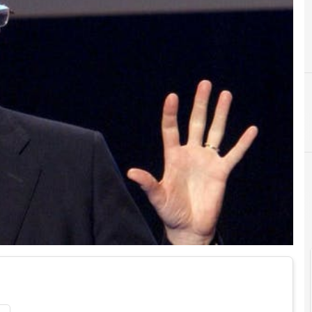
B
B
banda larga
banda ultra larga