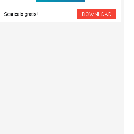
Scaricalo gratis!
DOWNLOAD