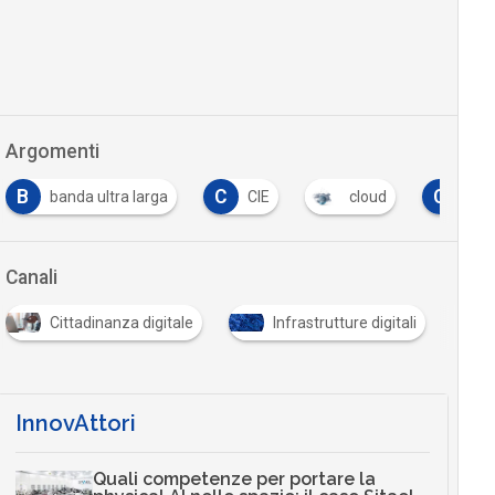
Argomenti
C
C
F
CIE
cloud
CNS
formazione
Canali
Cittadinanza digitale
Infrastrutture digitali
InnovAttori
Quali competenze per portare la