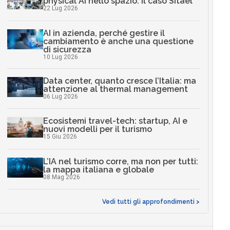
physical AI nello spazio: il caso Sitael
22 Lug 2026
AI in azienda, perché gestire il
cambiamento è anche una questione
di sicurezza
10 Lug 2026
Data center, quanto cresce l’Italia: ma
attenzione al thermal management
06 Lug 2026
Ecosistemi travel-tech: startup, AI e
nuovi modelli per il turismo
15 Giu 2026
L’IA nel turismo corre, ma non per tutti:
la mappa italiana e globale
08 Mag 2026
Vedi tutti gli approfondimenti >