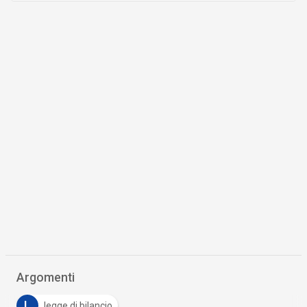
Argomenti
L
legge di bilancio