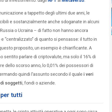
ti di investimento: dagli
NFT
al
Metaverso
.
nicazione a tappetto degli ultimi due anni, le
cibili e sostanzialmente anche sdoganate in alcuni
ro Russia o Ucraina – di fatto non hanno ancora
e “centralizzato” di quanto si pensasse: il tutto in
questo proposito, un esempio è chiarificante. A
sentito parlare di criptovalute, ma solo il 16% di
mbre dello scorso anno, lo 0,01% dei possessori di
onfermando quindi l’assunto secondo il quale
i veri
di soggetti
, fondi o aziende.
per tutti
etta, le cripto attività operative a oggi sono circa