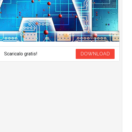
Scaricalo gratis!
DOWNLOAD