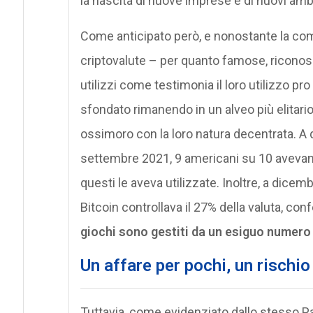
la nascita di nuove imprese e di nuovi ambi
Come anticipato però, e nonostante la comu
criptovalute – per quanto famose, riconos
utilizzi come testimonia il loro utilizzo p
sfondato rimanendo in un alveo più elitario 
ossimoro con la loro natura decentrata. A 
settembre 2021, 9 americani su 10 avevano 
questi le aveva utilizzate. Inoltre, a dice
Bitcoin controllava il 27% della valuta, c
giochi sono gestiti da un esiguo numero 
Un affare per pochi, un rischio 
Tuttavia, come evidenziato dallo stesso Pan