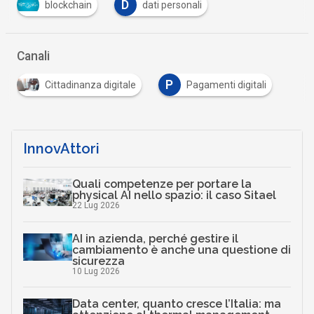
D
blockchain
dati personali
Canali
P
Cittadinanza digitale
Pagamenti digitali
InnovAttori
Quali competenze per portare la
physical AI nello spazio: il caso Sitael
22 Lug 2026
AI in azienda, perché gestire il
cambiamento è anche una questione di
sicurezza
10 Lug 2026
Data center, quanto cresce l’Italia: ma