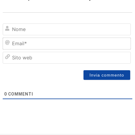
N
Em
Sit
we
0
COMMENTI