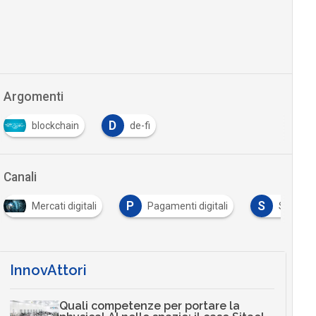
Argomenti
D
blockchain
de-fi
Canali
P
S
Mercati digitali
Pagamenti digitali
Startup
InnovAttori
Quali competenze per portare la