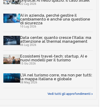
physical AI nello spazio: il caso Sitael
22 Lug 2026
AI in azienda, perché gestire il
cambiamento è anche una questione
di sicurezza
10 Lug 2026
Data center, quanto cresce l’Italia: ma
attenzione al thermal management
06 Lug 2026
Ecosistemi travel-tech: startup, AI e
nuovi modelli per il turismo
15 Giu 2026
L’IA nel turismo corre, ma non per tutti:
la mappa italiana e globale
08 Mag 2026
Vedi tutti gli approfondimenti >