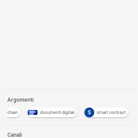
Argomenti
S
lockchain
documenti digitali
smart contract
Canali