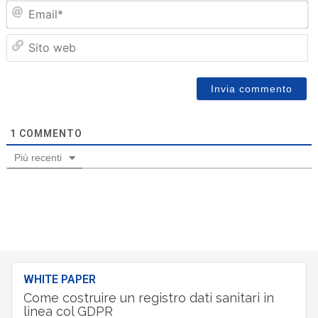
Em
Sit
we
1
COMMENTO
Più recenti
WHITE PAPER
Come costruire un registro dati sanitari in
linea col GDPR