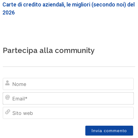
Carte di credito aziendali, le migliori (secondo noi) del
2026
Partecipa alla community
N
Em
Sit
we