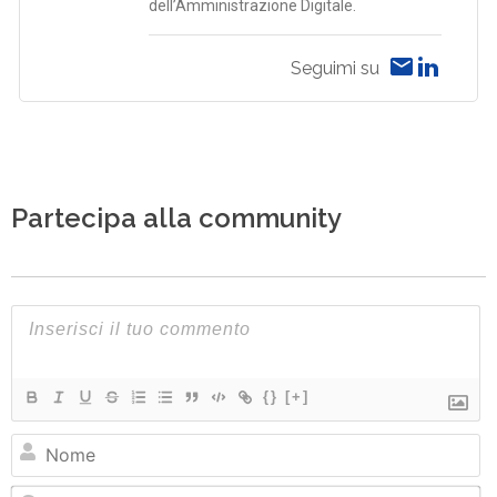
dell’Amministrazione Digitale.
Seguimi su
Partecipa alla community
{}
[+]
N
Em