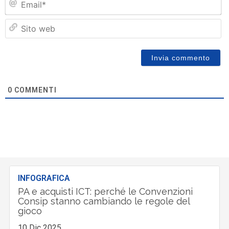
Si
w
0
COMMENTI
INFOGRAFICA
PA e acquisti ICT: perché le Convenzioni
Consip stanno cambiando le regole del
gioco
10 Dic 2025