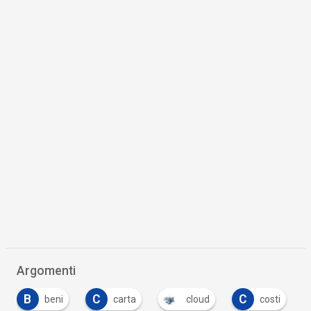
Argomenti
C
C
C
carta
cloud
costi
crisi