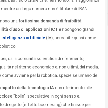
la: basti solo citare che, nel mondo, la maggioranza
 mentre un largo numero non è titolare di IBAN.
primono una
fortissima domanda di fruibilità
ilità d’uso di applicazioni ICT
e ripongono grandi
i
intelligenza artificiale
(IA), percepite quasi come
olistico.
oni, dalla comunità scientifica di riferimento,
i qualità nel ritorno economico e, non ultimi, dai media,
o’ come avviene per la robotica, specie se umanoide.
 impatto della tecnologia IA
con riferimento alle
colose “bolle”, speculative in ogni senso e,
tto di rigetto (effetto boomerang) che finisce per