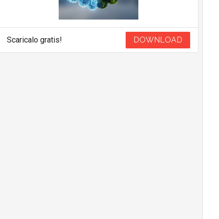
Scaricalo gratis!
DOWNLOAD