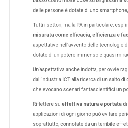
basso costo molte cose su larghissima sca
delle persone è dotate di uno smartphone,
Tutti i settori, ma la PA in particolare, es
misurata come efficacia, efficienza e fac
aspettative nell’avvento delle tecnologie d
dotate di un potere immenso e quasi mirac
Un’aspettativa anche indotta, per ovvie ragi
dall’industria ICT alla ricerca di un salto d
che evocano scenari fantascientifici un p
Riflettere su
effettiva natura e portata di
applicazioni di ogni giorno può evitare peri
soprattutto, connotate da un terribile effe