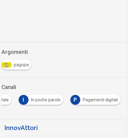
Argomenti
pagopa
Canali
I
P
itale
In poche parole
Pagamenti digitali
InnovAttori