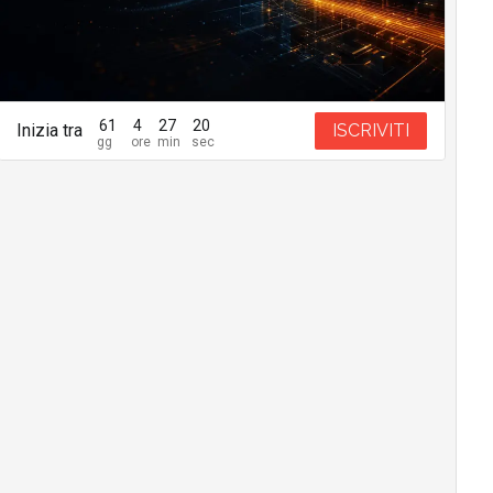
61
4
27
19
Inizia tra
ISCRIVITI