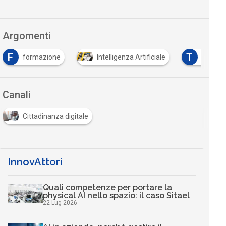
Argomenti
F
T
formazione
Intelligenza Artificiale
trasfor
Canali
Cittadinanza digitale
InnovAttori
Quali competenze per portare la
physical AI nello spazio: il caso Sitael
22 Lug 2026