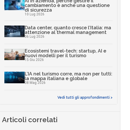
AI in azienda, perché gestire il
cambiamento è anche una questione
di sicurezza
10 Lug 2026
Data center, quanto cresce l’Italia: ma
attenzione al thermal management
06 Lug 2026
Ecosistemi travel-tech: startup, AI e
nuovi modelli per il turismo
15 Giu 2026
L’IA nel turismo corre, ma non per tutti:
la mappa italiana e globale
08 Mag 2026
Vedi tutti gli approfondimenti >
Articoli correlati