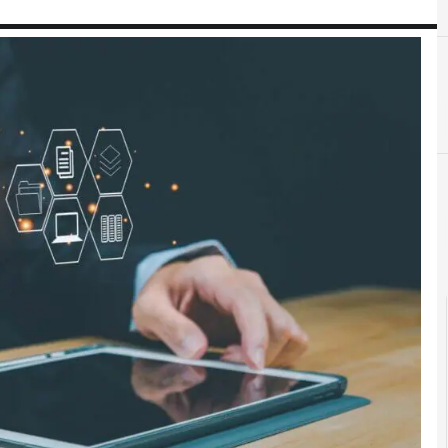
B
big data