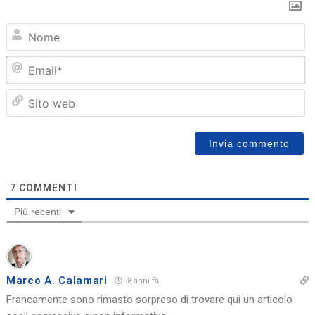
N
Em
Sit
we
7
COMMENTI
Più recenti
Marco A. Calamari
8 anni fa
Francamente sono rimasto sorpreso di trovare qui un articolo