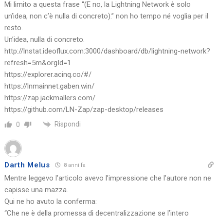
Mi limito a questa frase “(E no, la Lightning Network è solo
un’idea, non c’è nulla di concreto).” non ho tempo né voglia per il
resto.
Un’idea, nulla di concreto.
http://lnstat.ideoflux.com:3000/dashboard/db/lightning-network?
refresh=5m&orgId=1
https://explorer.acinq.co/#/
https://lnmainnet.gaben.win/
https://zap.jackmallers.com/
https://github.com/LN-Zap/zap-desktop/releases
Rispondi
0
Darth Melus
8 anni fa
Mentre leggevo l’articolo avevo l’impressione che l’autore non ne
capisse una mazza.
Qui ne ho avuto la conferma:
“Che ne è della promessa di decentralizzazione se l’intero