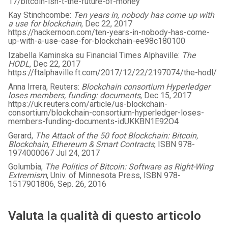
17/bitcoin-isn-t-the-future-of-money
Kay Stinchcombe:
Ten years in, nobody has come up with
a use for blockchain
, Dec 22, 2017
https://hackernoon.com/ten-years-in-nobody-has-come-
up-with-a-use-case-for-blockchain-ee98c180100
Izabella Kaminska su Financial Times Alphaville:
The
HODL
, Dec 22, 2017
https://ftalphaville.ft.com/2017/12/22/2197074/the-hodl/
Anna Irrera, Reuters:
Blockchain consortium Hyperledger
loses members, funding: documents
, Dec 15, 2017
https://uk.reuters.com/article/us-blockchain-
consortium/blockchain-consortium-hyperledger-loses-
members-funding-documents-idUKKBN1E92O4
Gerard,
The Attack of the 50 foot Blockchain: Bitcoin,
Blockchain, Ethereum & Smart Contracts
, ISBN 978-
1974000067 Jul 24, 2017
Golumbia,
The Politics of Bitcoin: Software as Right-Wing
Extremism
, Univ. of Minnesota Press, ISBN 978-
1517901806, Sep. 26, 2016
Valuta la qualità di questo articolo