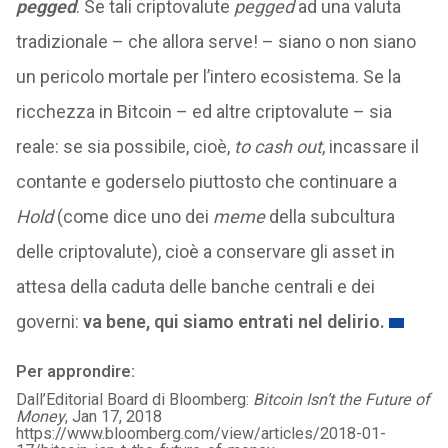
pegged
. Se tali criptovalute
pegged
ad una valuta
tradizionale – che allora serve! – siano o non siano
un pericolo mortale per l’intero ecosistema. Se la
ricchezza in Bitcoin – ed altre criptovalute – sia
reale: se sia possibile, cioè,
to cash out
, incassare il
contante e goderselo piuttosto che continuare a
Hold
(come dice uno dei
meme
della subcultura
delle criptovalute), cioè a conservare gli asset in
attesa della caduta delle banche centrali e dei
governi:
va bene, qui siamo entrati nel delirio.
Per approndire:
Dall’Editorial Board di Bloomberg:
Bitcoin Isn’t the Future of
Money
, Jan 17, 2018
https://www.bloomberg.com/view/articles/2018-01-