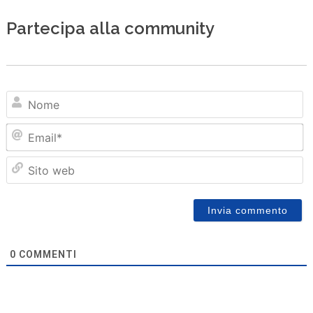
Partecipa alla community
N
Em
Sit
we
0
COMMENTI