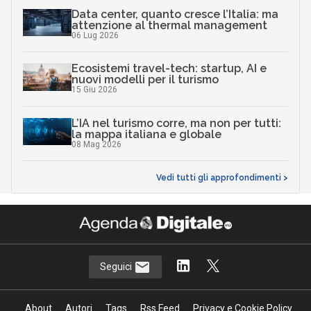
Data center, quanto cresce l’Italia: ma
attenzione al thermal management
06 Lug 2026
Ecosistemi travel-tech: startup, AI e
nuovi modelli per il turismo
15 Giu 2026
L’IA nel turismo corre, ma non per tutti:
la mappa italiana e globale
08 Mag 2026
Vedi tutti gli approfondimenti >
Seguici
About
Autori
Tags
Rss Feed
Privacy e Cookie Policy