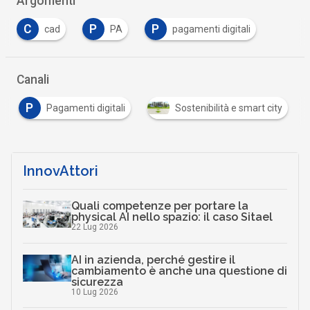
Argomenti
C
P
P
cad
PA
pagamenti digitali
Canali
P
Pagamenti digitali
Sostenibilità e smart city
InnovAttori
Quali competenze per portare la
physical AI nello spazio: il caso Sitael
22 Lug 2026
AI in azienda, perché gestire il
cambiamento è anche una questione di
sicurezza
10 Lug 2026