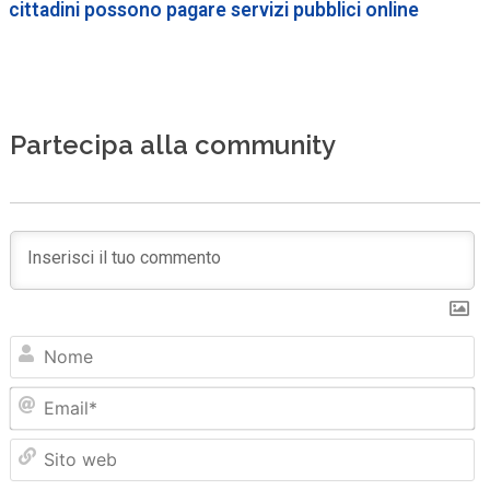
cittadini possono pagare servizi pubblici online
Partecipa alla community
N
Em
Sit
we