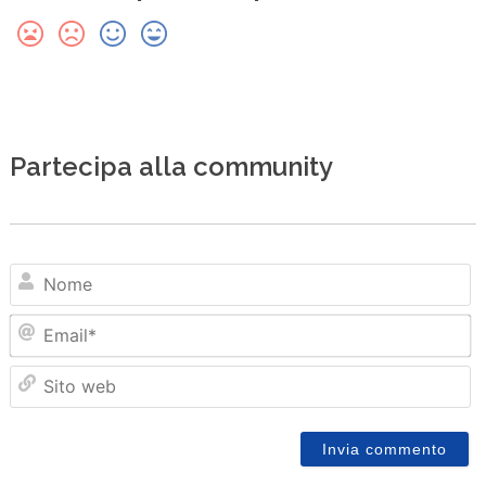
Partecipa alla community
N
Em
Sit
we