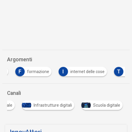
Argomenti
F
I
T
formazione
internet delle cose
trasfor
Canali
igitale
Infrastrutture digitali
Scuola digitale