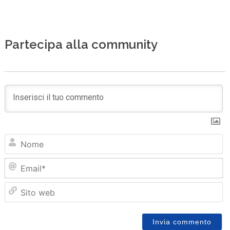
Partecipa alla community
N
Em
Sit
we