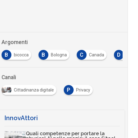
Argomenti
B
B
C
D
bicocca
Bologna
Canada
digital
Canali
P
Cittadinanza digitale
Privacy
…
InnovAttori
Quali competenze per portare la