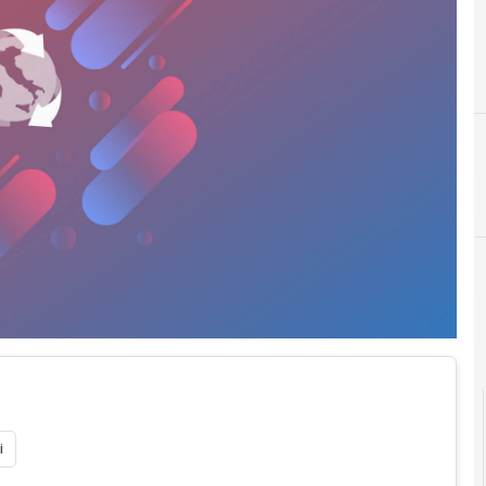
A
agenda
i