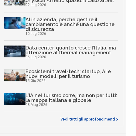
physical AI nello spazio: il caso Sitael
22 Lug 2026
AI in azienda, perché gestire il
cambiamento è anche una questione
di sicurezza
10 Lug 2026
Data center, quanto cresce l’Italia: ma
attenzione al thermal management
06 Lug 2026
Ecosistemi travel-tech: startup, AI e
nuovi modelli per il turismo
15 Giu 2026
L’IA nel turismo corre, ma non per tutti:
la mappa italiana e globale
08 Mag 2026
Vedi tutti gli approfondimenti >