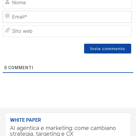
Em
Sit
we
0
COMMENTI
WHITE PAPER
AI agentica e marketing: come cambiano
strategia, targeting e CX