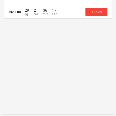
29
2
36
17
Inizia tra
ISCRIVITI