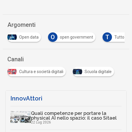
Argomenti
O
T
Open data
open government
Tutto su
Canali
Cultura e società digitali
Scuola digitale
InnovAttori
Quali competenze per portare la
physical AI nello spazio: il caso Sitael
22 Lug 2026