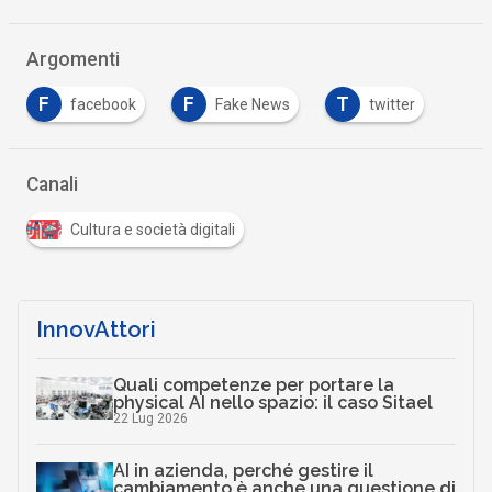
Argomenti
F
F
T
facebook
Fake News
twitter
Canali
Cultura e società digitali
InnovAttori
Quali competenze per portare la
physical AI nello spazio: il caso Sitael
22 Lug 2026
AI in azienda, perché gestire il
cambiamento è anche una questione di