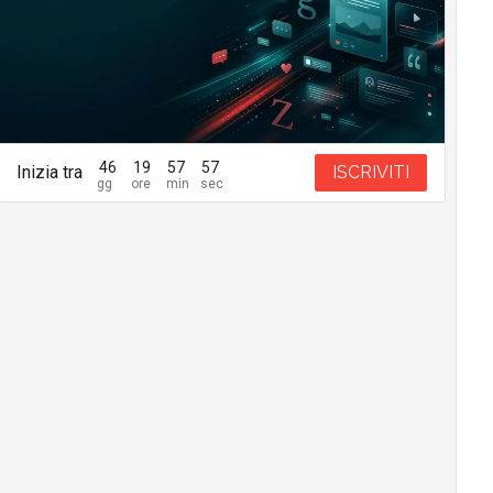
46
19
57
56
Inizia tra
ISCRIVITI