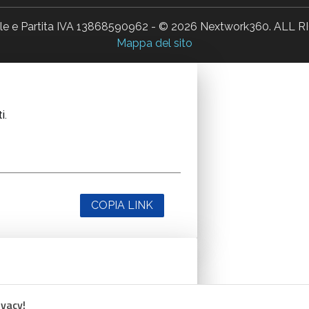
ale e Partita IVA 13868590962 - © 2026 Nextwork360. AL
Mappa del sito
i.
COPIA LINK
i.
ivacy!