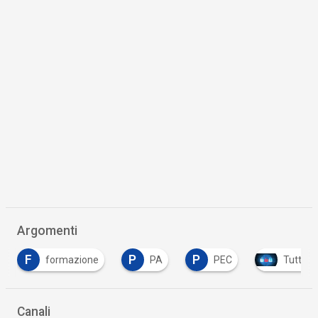
Argomenti
P
P
e
PA
PEC
Tutto su Cyber Security
…
Canali