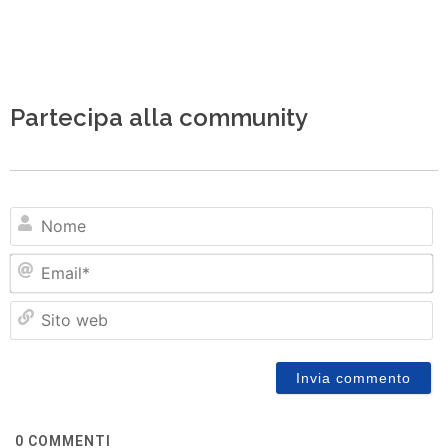
Partecipa alla community
N
Em
Si
w
0
COMMENTI