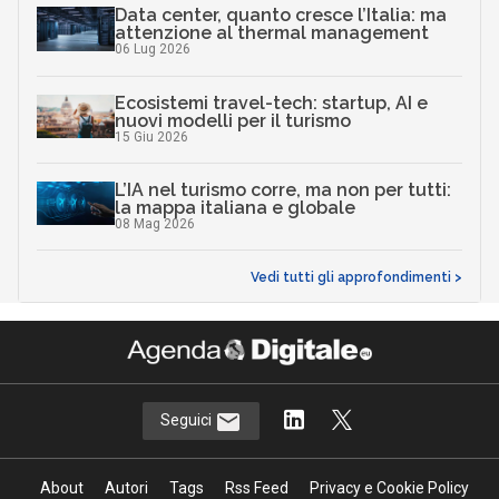
Data center, quanto cresce l’Italia: ma
attenzione al thermal management
06 Lug 2026
Ecosistemi travel-tech: startup, AI e
nuovi modelli per il turismo
15 Giu 2026
L’IA nel turismo corre, ma non per tutti:
la mappa italiana e globale
08 Mag 2026
Vedi tutti gli approfondimenti >
Seguici
About
Autori
Tags
Rss Feed
Privacy e Cookie Policy