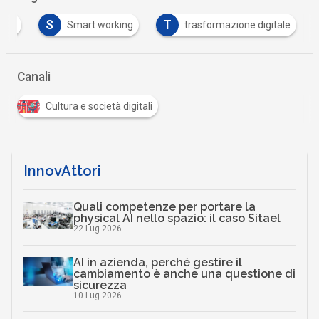
S
T
one
Smart working
trasformazione digitale
Canali
Cultura e società digitali
InnovAttori
Quali competenze per portare la
physical AI nello spazio: il caso Sitael
22 Lug 2026
AI in azienda, perché gestire il
cambiamento è anche una questione di
sicurezza
10 Lug 2026