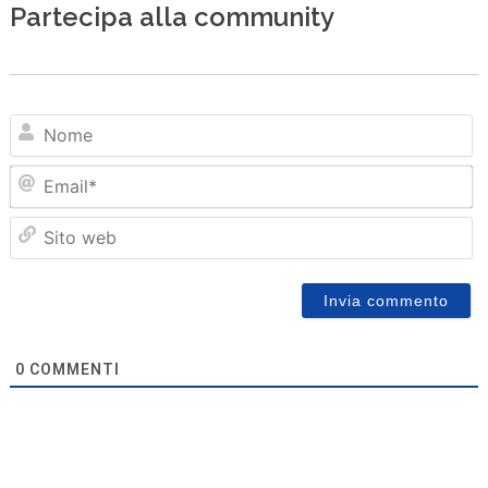
Partecipa alla community
N
Em
Sit
we
0
COMMENTI