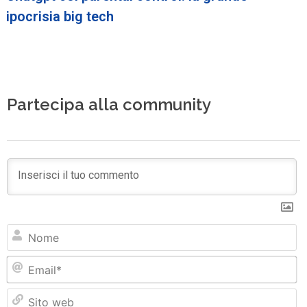
ipocrisia big tech
Partecipa alla community
N
Em
Si
w