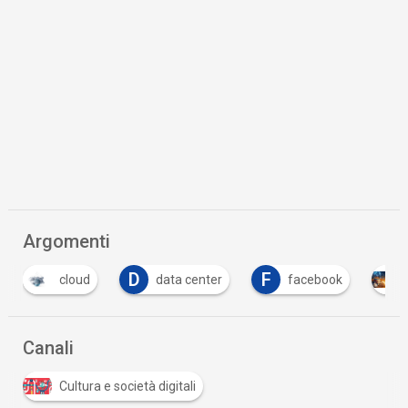
Argomenti
D
F
T
data center
facebook
Libri
T
Canali
Cultura e società digitali