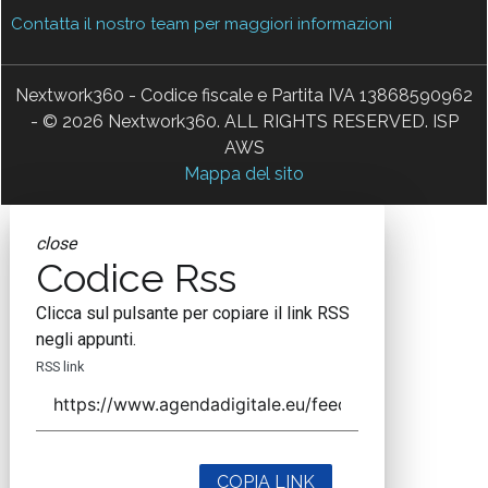
Contatta il nostro team per maggiori informazioni
Nextwork360 - Codice fiscale e Partita IVA 13868590962
- © 2026 Nextwork360. ALL RIGHTS RESERVED. ISP
AWS
Mappa del sito
close
Codice Rss
Clicca sul pulsante per copiare il link RSS
negli appunti.
RSS link
COPIA LINK