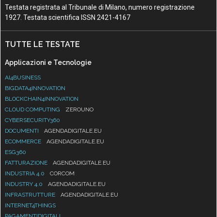
Testata registrata al Tribunale di Milano, numero registrazione
1927. Testata scientifica ISSN 2421-4167
TUTTE LE TESTATE
Applicazioni e Tecnologie
AI4BUSINESS
BIGDATA4INNOVATION
BLOCKCHAIN4INNOVATION
CLOUD COMPUTING
ZEROUNO
CYBERSECURITY360
DOCUMENTI
AGENDADIGITALE.EU
ECOMMERCE
AGENDADIGITALE.EU
ESG360
FATTURAZIONE
AGENDADIGITALE.EU
INDUSTRIA 4.0
CORCOM
INDUSTRY 4.0
AGENDADIGITALE.EU
INFRASTRUTTURE
AGENDADIGITALE.EU
INTERNET4THINGS
PAGAMENTIDIGITALI