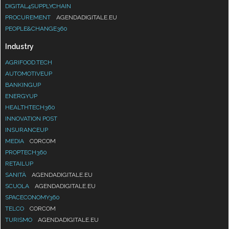
DIGITAL4SUPPLYCHAIN
PROCUREMENT
AGENDADIGITALE.EU
PEOPLE&CHANGE360
Industry
AGRIFOOD.TECH
AUTOMOTIVEUP
BANKINGUP
ENERGYUP
HEALTHTECH360
INNOVATION POST
INSURANCEUP
MEDIA
CORCOM
PROPTECH360
RETAILUP
SANITÀ
AGENDADIGITALE.EU
SCUOLA
AGENDADIGITALE.EU
SPACECONOMY360
TELCO
CORCOM
TURISMO
AGENDADIGITALE.EU