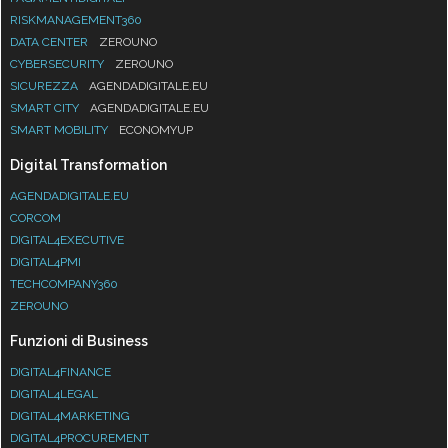
RISKMANAGEMENT360
DATA CENTER
ZEROUNO
CYBERSECURITY
ZEROUNO
SICUREZZA
AGENDADIGITALE.EU
SMART CITY
AGENDADIGITALE.EU
SMART MOBILITY
ECONOMYUP
Digital Transformation
AGENDADIGITALE.EU
CORCOM
DIGITAL4EXECUTIVE
DIGITAL4PMI
TECHCOMPANY360
ZEROUNO
Funzioni di Business
DIGITAL4FINANCE
DIGITAL4LEGAL
DIGITAL4MARKETING
DIGITAL4PROCUREMENT