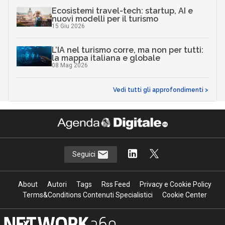
Ecosistemi travel-tech: startup, AI e
nuovi modelli per il turismo
15 Giu 2026
L’IA nel turismo corre, ma non per tutti:
la mappa italiana e globale
08 Mag 2026
Vedi tutti gli approfondimenti >
Seguici
About
Autori
Tags
Rss Feed
Privacy e Cookie Policy
Terms&Conditions Contenuti Specialistici
Cookie Center