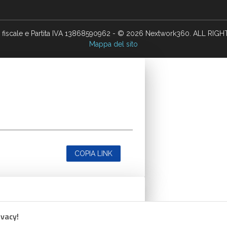
 fiscale e Partita IVA 13868590962 - © 2026 Nextwork360. ALL RIG
Mappa del sito
COPIA LINK
ivacy!