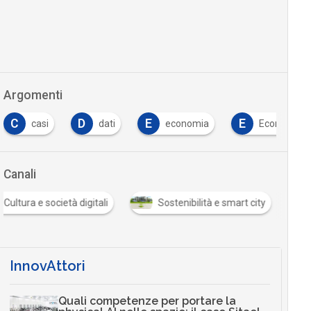
Argomenti
C
D
E
E
casi
dati
economia
Economy
Canali
Cultura e società digitali
Sostenibilità e smart city
InnovAttori
Quali competenze per portare la