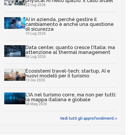
physical AI nello spazio: il caso Sitael
22 Lug 2026
AI in azienda, perché gestire il
cambiamento è anche una questione
di sicurezza
10 Lug 2026
Data center, quanto cresce l’Italia: ma
attenzione al thermal management
06 Lug 2026
Ecosistemi travel-tech: startup, AI e
nuovi modelli per il turismo
15 Giu 2026
L’IA nel turismo corre, ma non per tutti:
la mappa italiana e globale
08 Mag 2026
Vedi tutti gli approfondimenti >