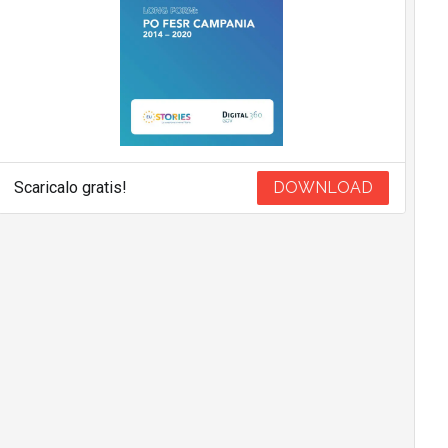
Scaricalo gratis!
DOWNLOAD