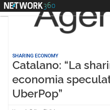
Menu
SHARING ECONOMY
Catalano: “La sha
economia speculati
UberPop”