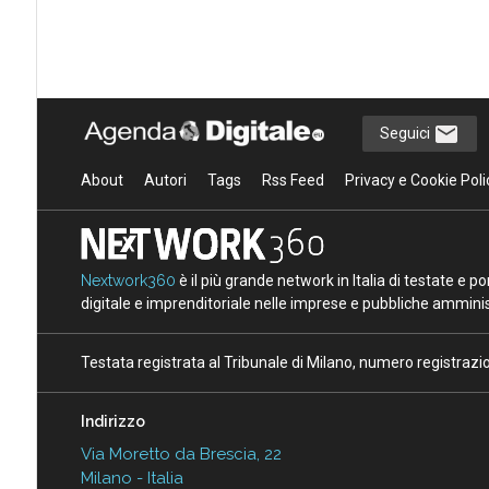
Seguici
About
Autori
Tags
Rss Feed
Privacy e Cookie Poli
Nextwork360
è il più grande network in Italia di testate e 
digitale e imprenditoriale nelle imprese e pubbliche amminist
Testata registrata al Tribunale di Milano, numero registraz
Indirizzo
Via Moretto da Brescia, 22
Milano - Italia