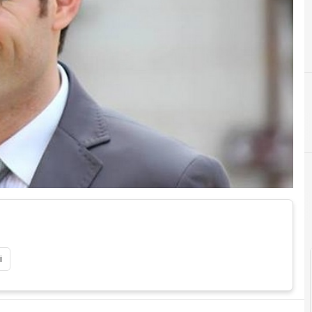
B
beni
i