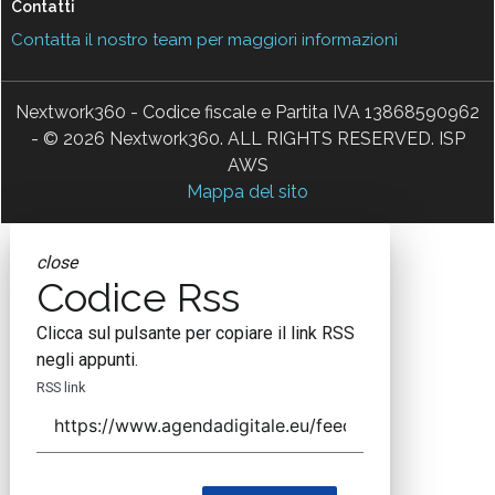
Contatti
Contatta il nostro team per maggiori informazioni
Nextwork360 - Codice fiscale e Partita IVA 13868590962
- © 2026 Nextwork360. ALL RIGHTS RESERVED. ISP
AWS
Mappa del sito
close
Codice Rss
Clicca sul pulsante per copiare il link RSS
negli appunti.
RSS link