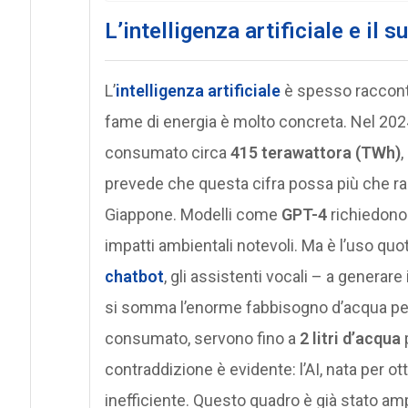
L’intelligenza artificiale e il
L’
intelligenza artificiale
è spesso raccont
fame di energia è molto concreta. Nel 2024
consumato circa
415 terawattora (TWh)
,
prevede che questa cifra possa più che r
Giappone. Modelli come
GPT-4
richiedono
impatti ambientali notevoli. Ma è l’uso quot
chatbot
, gli assistenti vocali – a generare
si somma l’enorme fabbisogno d’acqua per
consumato, servono fino a
2 litri d’acqua
contraddizione è evidente: l’AI, nata per o
inefficiente. Questo quadro è già stato amp