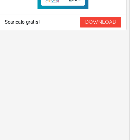
Scaricalo gratis!
DOWNLOAD