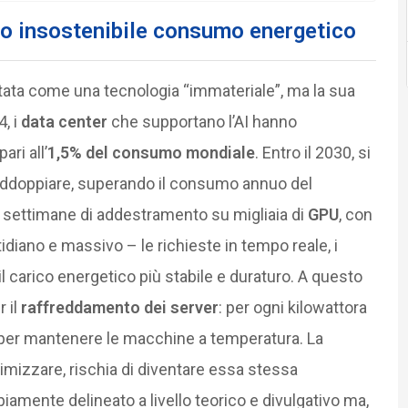
 suo insostenibile consumo energetico
ata come una tecnologia “immateriale”, ma la sua
, i
data center
che supportano l’AI hanno
 pari all’
1,5% del consumo mondiale
. Entro il 2030, si
addoppiare, superando il consumo annuo del
 settimane di addestramento su migliaia di
GPU
, con
idiano e massivo – le richieste in tempo reale, i
 il carico energetico più stabile e duraturo. A questo
 il
raffreddamento dei server
: per ogni kilowattora
per mantenere le macchine a temperatura. La
ttimizzare, rischia di diventare essa stessa
iamente delineato a livello teorico e divulgativo ma,