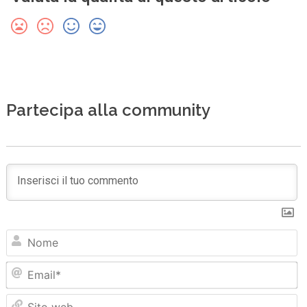
Partecipa alla community
N
Em
Sit
we