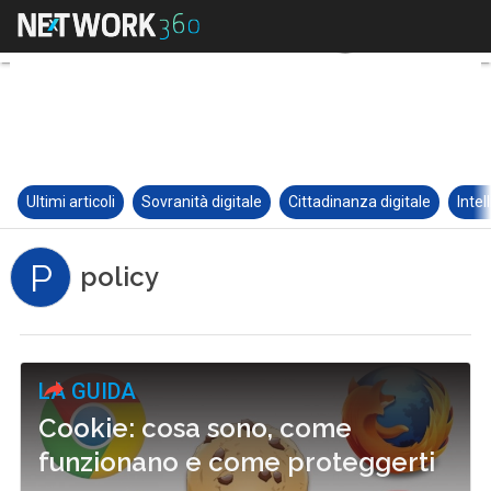
Ultimi articoli
Sovranità digitale
Cittadinanza digitale
Intel
P
policy
LA GUIDA
Cookie: cosa sono, come
funzionano e come proteggerti