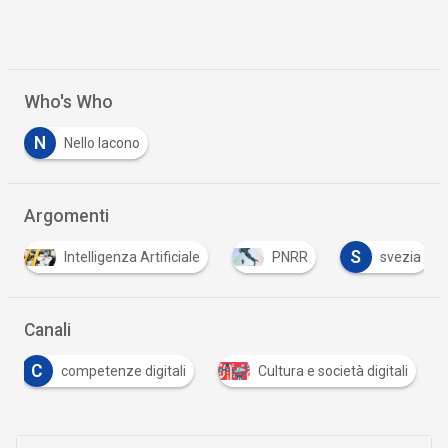
Who's Who
N
Nello Iacono
Argomenti
S
Intelligenza Artificiale
PNRR
svezia
Canali
C
competenze digitali
Cultura e società digitali