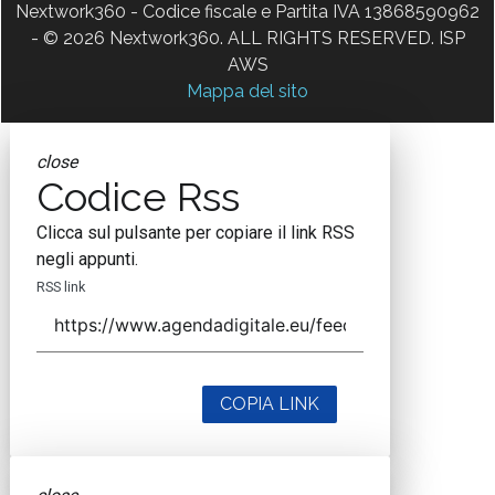
Nextwork360 - Codice fiscale e Partita IVA 13868590962
- © 2026 Nextwork360. ALL RIGHTS RESERVED. ISP
AWS
Mappa del sito
close
Codice Rss
Clicca sul pulsante per copiare il link RSS
negli appunti.
RSS link
COPIA LINK