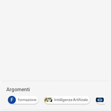
Argomenti
F
formazione
Intelligenza Artificiale
Tutt