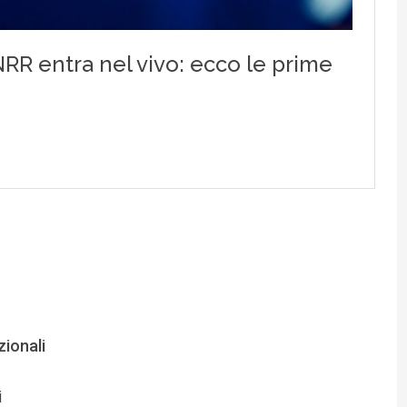
zionali
i