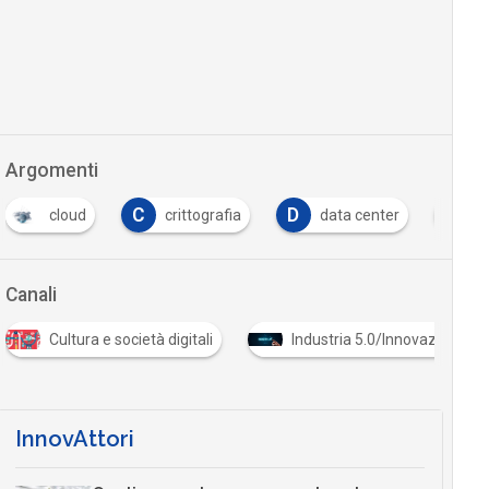
Argomenti
C
D
F
cloud
crittografia
data center
form
Canali
Cultura e società digitali
Industria 5.0/Innovazione in aziend
InnovAttori