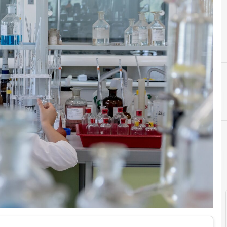
blockchain
C
competenze digitali