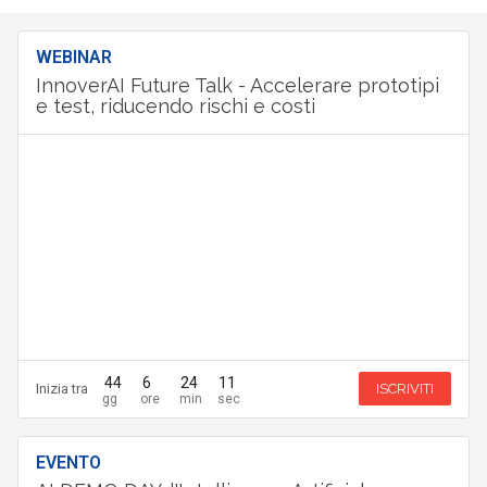
WEBINAR
InnoverAI Future Talk - Accelerare prototipi
e test, riducendo rischi e costi
44
6
24
10
Inizia tra
ISCRIVITI
EVENTO