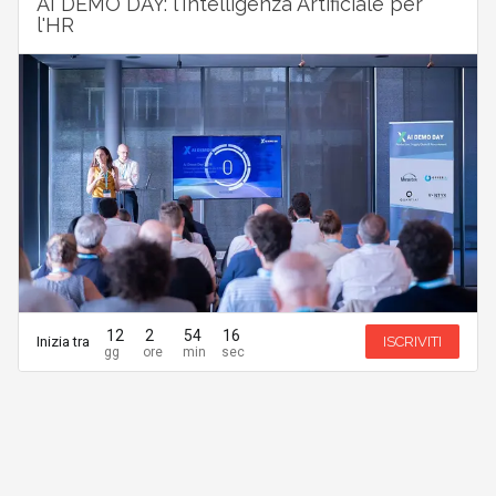
AI DEMO DAY: l'Intelligenza Artificiale per
l'HR
12
2
54
16
Inizia tra
ISCRIVITI