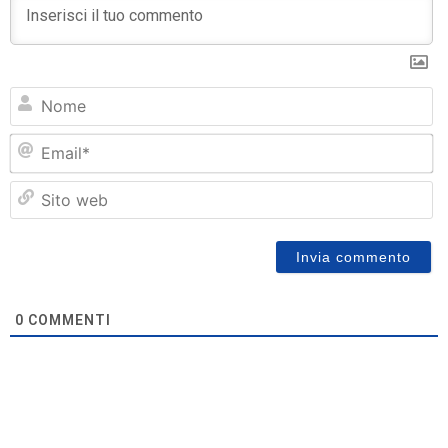
N
Em
Si
w
0
COMMENTI