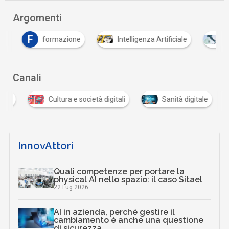
Argomenti
F
formazione
Intelligenza Artificiale
PNR
Canali
tali
Cultura e società digitali
Sanità digitale
InnovAttori
Quali competenze per portare la
physical AI nello spazio: il caso Sitael
22 Lug 2026
AI in azienda, perché gestire il
cambiamento è anche una questione
di sicurezza