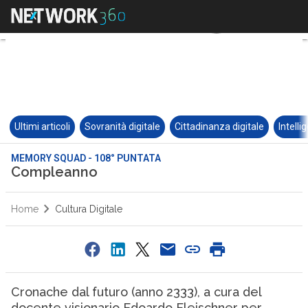
Ultimi articoli
Sovranità digitale
Cittadinanza digitale
Intelli
MEMORY SQUAD - 108° PUNTATA
Compleanno
Home
Cultura Digitale
Cronache dal futuro (anno 2333), a cura del
docente visionario Edoardo Fleischner per