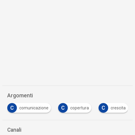
Argomenti
C
C
C
comunicazione
copertura
crescita
Canali