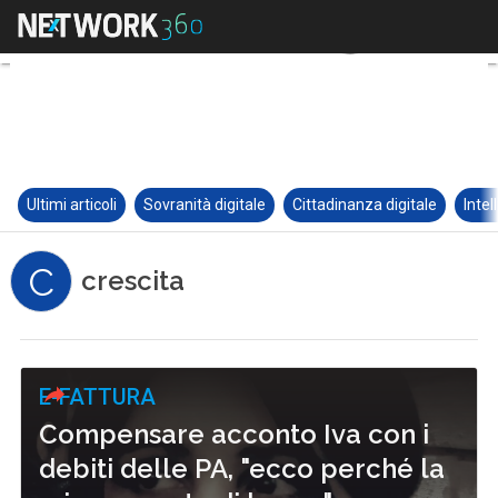
Ultimi articoli
Sovranità digitale
Cittadinanza digitale
Intel
C
crescita
E-FATTURA
Compensare acconto Iva con i
debiti delle PA, "ecco perché la